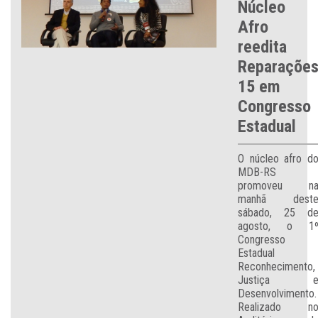
Núcleo
Afro
reedita
Reparaçõe
15 em
Congresso
Estadual
O núcleo afro d
MDB-RS
promoveu n
manhã dest
sábado, 25 d
agosto, o 1
Congresso
Estadual
Reconhecimento,
Justiça 
Desenvolvimento.
Realizado n