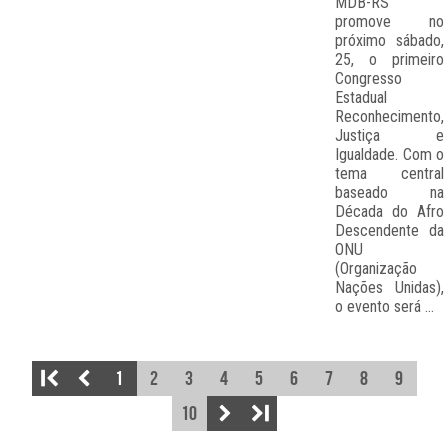
MDB-RS
promove no
próximo sábado,
25, o primeiro
Congresso
Estadual
Reconhecimento,
Justiça e
Igualdade. Com o
tema central
baseado na
Década do Afro
Descendente da
ONU
(Organização
Nações Unidas),
o evento será ...
1
2
3
4
5
6
7
8
9
10