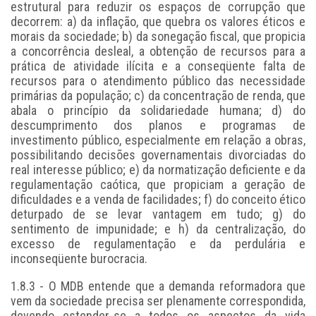
estrutural para reduzir os espaços de corrupção que
decorrem: a) da inflação, que quebra os valores éticos e
morais da sociedade; b) da sonegação fiscal, que propicia
a concorrência desleal, a obtenção de recursos para a
prática de atividade ilícita e a conseqüente falta de
recursos para o atendimento público das necessidade
primárias da população; c) da concentração de renda, que
abala o princípio da solidariedade humana; d) do
descumprimento dos planos e programas de
investimento público, especialmente em relação a obras,
possibilitando decisões governamentais divorciadas do
real interesse público; e) da normatização deficiente e da
regulamentação caótica, que propiciam a geração de
dificuldades e a venda de facilidades; f) do conceito ético
deturpado de se levar vantagem em tudo; g) do
sentimento de impunidade; e h) da centralização, do
excesso de regulamentação e da perdulária e
inconseqüente burocracia.
1.8.3 - O MDB entende que a demanda reformadora que
vem da sociedade precisa ser plenamente correspondida,
devendo estender-se a todos os aspectos da vida