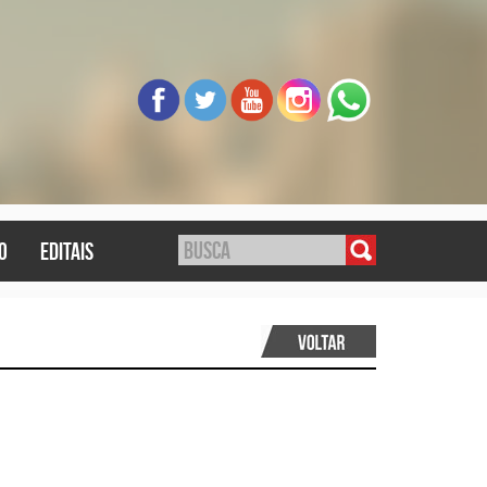
o
editais