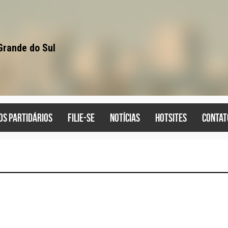
Grande do Sul
os partidários
filie-se
notícias
hotsites
contat