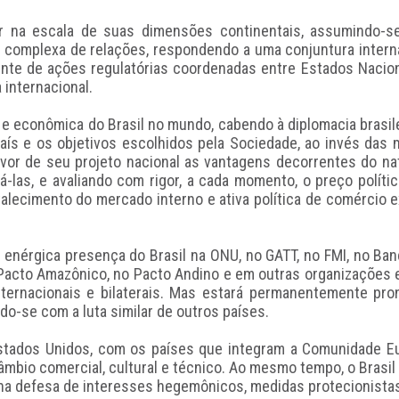
gir na escala de suas dimensões continentais, assumindo-
a complexa de relações, respondendo a uma conjuntura intern
nte de ações regulatórias coordenadas entre Estados Nacio
 internacional.
ca e econômica do Brasil no mundo, cabendo à diplomacia brasile
ís e os objetivos escolhidos pela Sociedade, ao invés das m
avor de seu projeto nacional as vantagens decorrentes do na
á-las, e avaliando com rigor, a cada momento, o preço polít
talecimento do mercado interno e ativa política de comércio 
e enérgica presença do Brasil na ONU, no GATT, no FMI, no Ban
Pacto Amazônico, no Pacto Andino e em outras organizações e
ternacionais e bilaterais. Mas estará permanentemente pro
do-se com a luta similar de outros países.
Estados Unidos, com os países que integram a Comunidade Eu
âmbio comercial, cultural e técnico. Ao mesmo tempo, o Brasil
na defesa de interesses hegemônicos, medidas protecionistas 