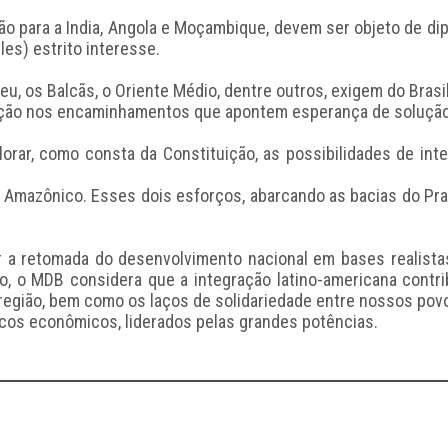
nção para a India, Angola e Moçambique, devem ser objeto de d
es) estrito interesse.
opeu, os Balcãs, o Oriente Médio, dentre outros, exigem do Brasi
ação nos encaminhamentos que apontem esperança de solução 
orar, como consta da Constituição, as possibilidades de int
 Amazônico. Esses dois esforços, abarcando as bacias do Prat
er a retomada do desenvolvimento nacional em bases realistas
, o MDB considera que a integração latino-americana contrib
egião, bem como os laços de solidariedade entre nossos povos
os econômicos, liderados pelas grandes potências.